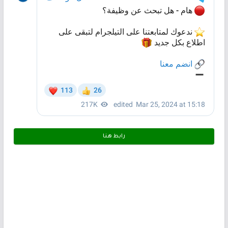
رابط هـنـا