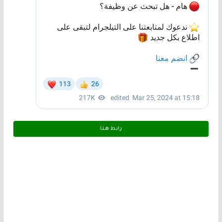
رابط هـنـا