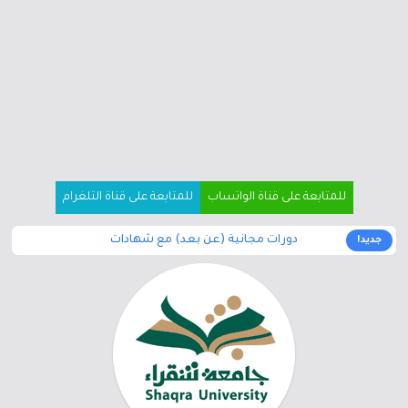
للمتابعة على قناة الواتساب
للمتابعة على قناة التلغرام
دورات مجانية (عن بعد) مع شهادات
جديد!