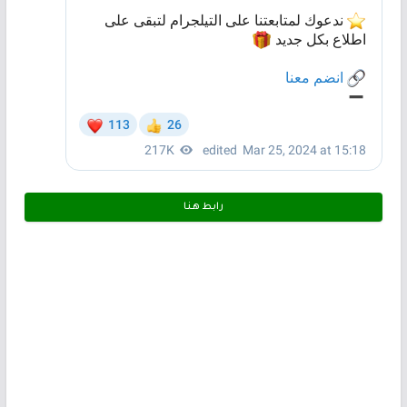
رابط هـنـا