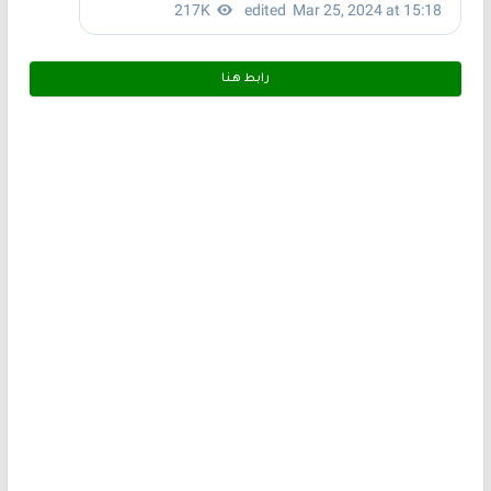
رابط هـنـا