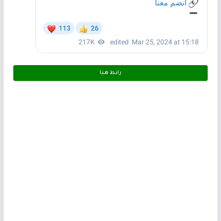
رابط هـنـا