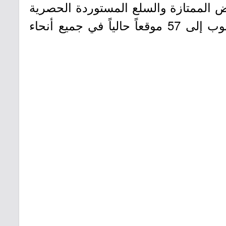
روض الممتازة والسلع المستوردة الحصرية
المختارة بعناية. منذ أن أصبحت جزءاً من بن داود القابضة في عام 2001، نمت الدانوب إلى 57 موقعاً حالياً في جميع أنحاء