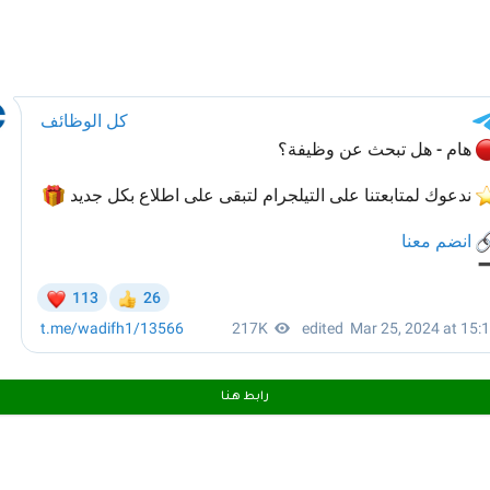
رابط هـنـا