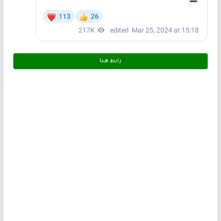
رابط هـنـا