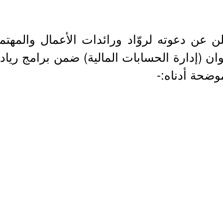
ن عن دعوته لروّاد ورائدات الأعمال والمهتم
(عن بُعد) عبر منصة (Zoom)، بعنوان (إدارة الحسابات المالية) 
ضحة أدناه:-