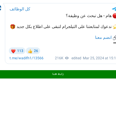
رابط هـنـا