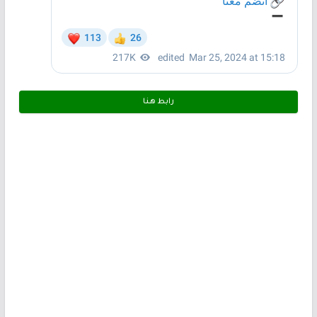
رابط هـنـا