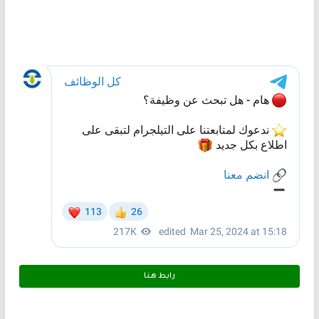
رابط هـنـا