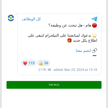
رابط هـنـا