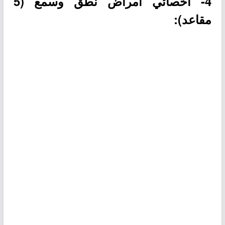
4- أخصائي أمراض نطق وسمع (5
مقاعد):