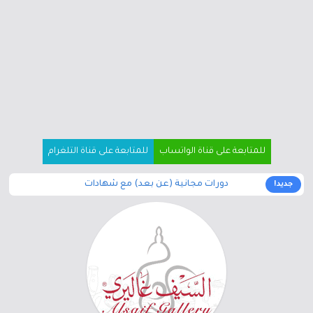
للمتابعة على قناة الواتساب
للمتابعة على قناة التلغرام
دورات مجانية (عن بعد) مع شهادات
جديد!