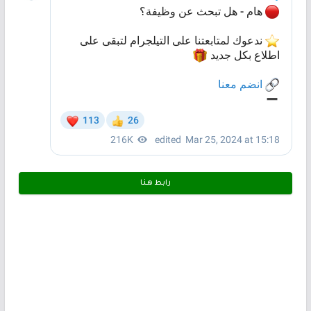
رابط هـنـا