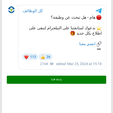
رابط هـنـا