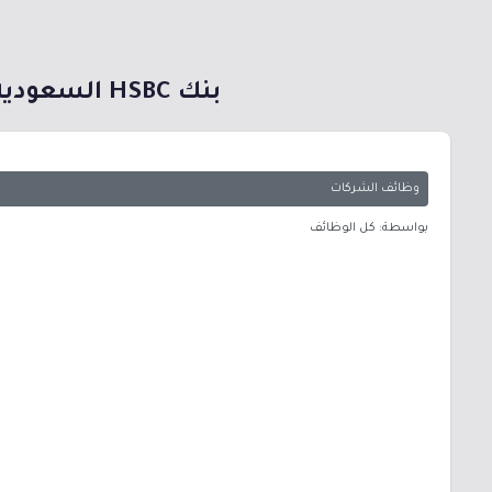
بنك HSBC السعودية يعلن عن برنامج (انطلاق) لتدريب وتأهيل حديثي التخرج بالرياض
وظائف الشركات
بواسطة: كل الوظائف