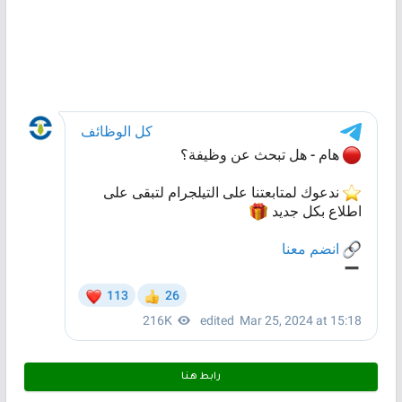
رابط هـنـا