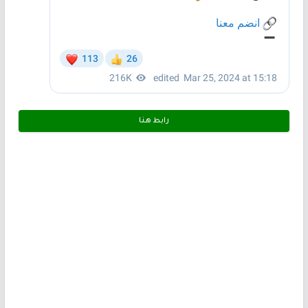
رابط هـنـا