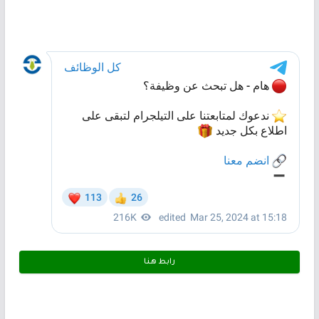
رابط هـنـا