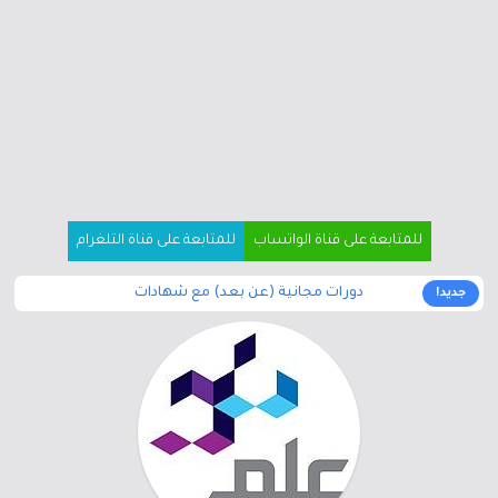
للمتابعة على قناة الواتساب
للمتابعة على قناة التلغرام
دورات مجانية (عن بعد) مع شهادات
جديد!