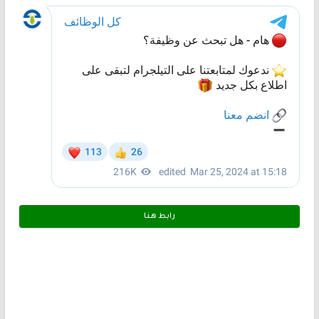
رابط هـنـا