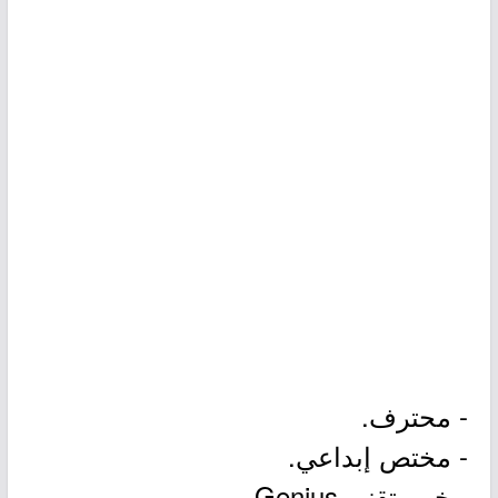
- محترف.
- مختص إبداعي.
- خبير تقني Genius.