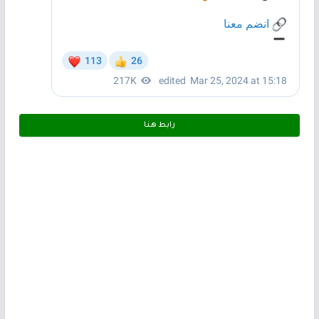
رابط هـنـا