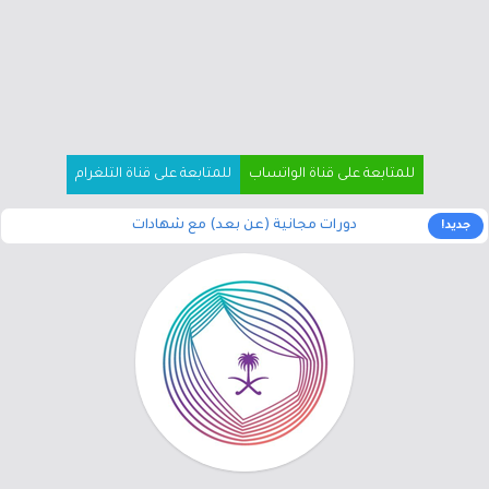
للمتابعة على قناة الواتساب
للمتابعة على قناة التلغرام
دورات مجانية (عن بعد) مع شهادات
جديد!