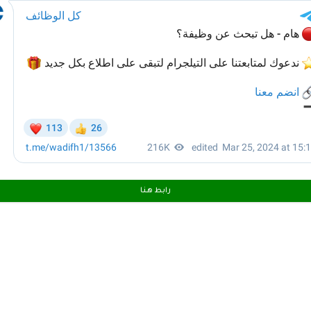
رابط هـنـا