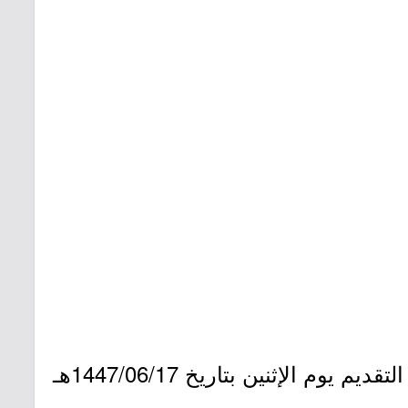
- التقديم مُتاح الآن بدأ يوم الأربعاء بتاريخ 1447/06/12هـ الموافق 2025/12/03م وينتهي التقديم يوم الإثنين بتاريخ 1447/06/17هـ