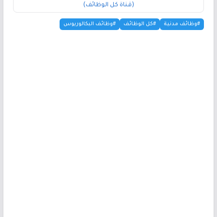
(قناة كل الوظائف)
#وظائف مدنية
#كل الوظائف
#وظائف البكالوريوس