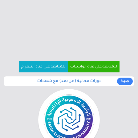
للمتابعة على قناة الواتساب
للمتابعة على قناة التلغرام
دورات مجانية (عن بعد) مع شهادات
جديد!