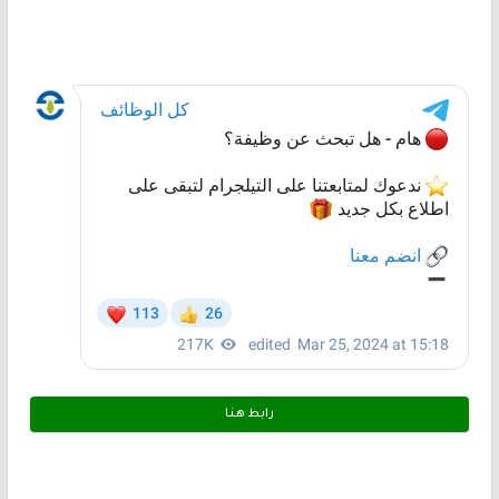
رابط هـنـا