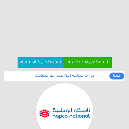
للمتابعة على قناة الواتساب
للمتابعة على قناة التلغرام
دورات مجانية (عن بعد) مع شهادات
جديد!