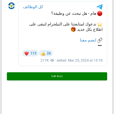
رابط هـنـا