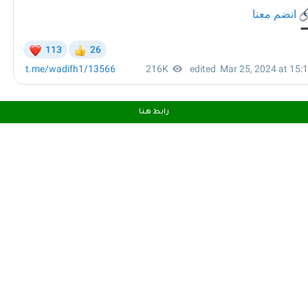
رابط هـنـا