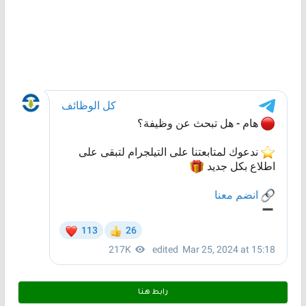
رابط هـنـا