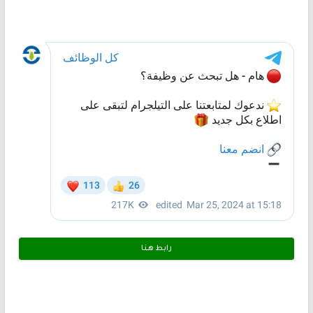
رابط هـنـا