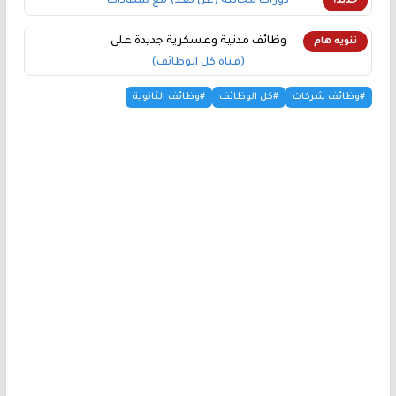
دورات مجانية (عن بعد) مع شهادات
جديد!
وظائف مدنية وعسكرية جديدة على
تنويه هام
(قناة كل الوظائف)
#وظائف شركات
#كل الوظائف
#وظائف الثانوية