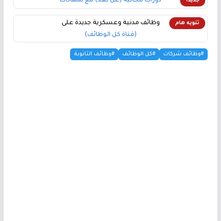
دورات مجانية (عن بعد) مع شهادات
جديد!
وظائف مدنية وعسكرية جديدة على
تنويه هام
(قناة كل الوظائف)
#وظائف شركات
#كل الوظائف
#وظائف الثانوية