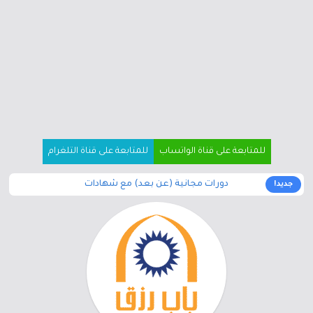
للمتابعة على قناة الواتساب
للمتابعة على قناة التلغرام
دورات مجانية (عن بعد) مع شهادات
جديد!