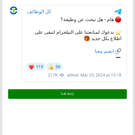
رابط هـنـا