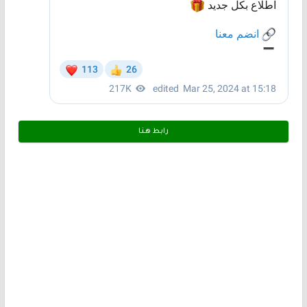
رابط هـنـا