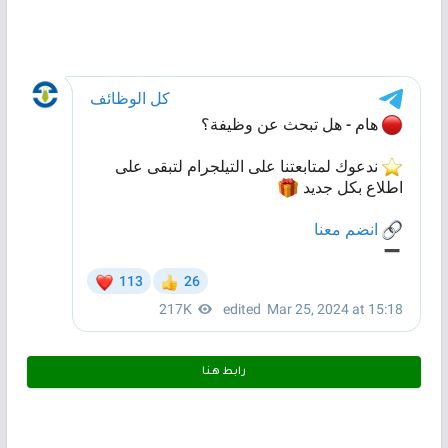
رابط هـنـا