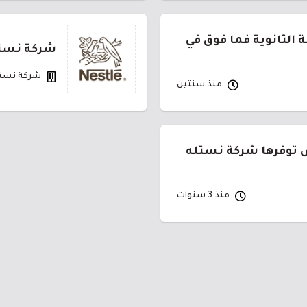
وظيفة لحملة الثانوية فما فوق في
شركة نستل
شركة نست
منذ سنتين
 توفرها شركة نستله
منذ 3 سنوات